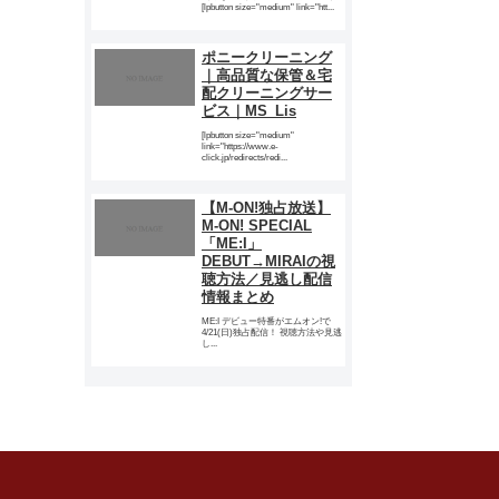
[lpbutton size="medium" link="htt...
ポニークリーニング
｜高品質な保管＆宅
配クリーニングサー
ビス｜MS_Lis
[lpbutton size="medium"
link="https://www.e-
click.jp/redirects/redi...
【M-ON!独占放送】
M-ON! SPECIAL
「ME:I」
DEBUT→MIRAIの視
聴方法／見逃し配信
情報まとめ
ME:I デビュー特番がエムオン!で
4/21(日)独占配信！ 視聴方法や見逃
し...