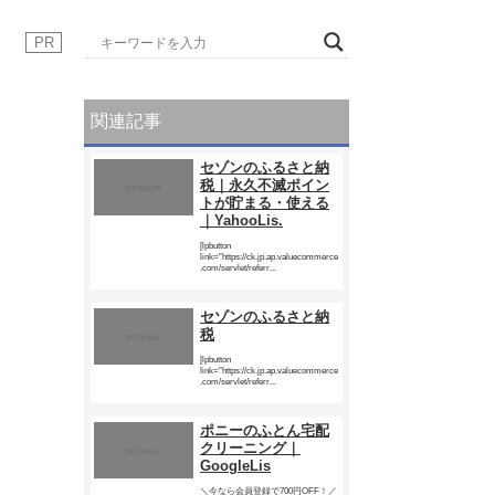
PR
関連記事
セゾンのふるさと納
税｜永久不滅ポイン
トが貯まる・使える
｜YahooLis.
[lpbutton
link="https://ck.jp.ap.valuecommerce
.com/servlet/referr...
セゾンのふるさと納
税
[lpbutton
link="https://ck.jp.ap.valuecommerce
.com/servlet/referr...
ポニーのふとん宅配
クリーニング｜
GoogleLis
＼今なら会員登録で700円OFF！／