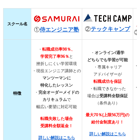
スクール名
②
テックキャンプ
①
侍エンジニア塾
③
・
転職成功率98％、
・
オンライン/通学
学習完了率96％
と
どちらでも学習が可能
挫折しにくい学習環境
・
・専属キャリア
・現役エンジニア講師との
アドバイザーが
マンツーマンに
転職成功を保証
特化したレッスン
・
・転職できなかった
・
完全オーダーメイドの
特徴
場合は
受講料全額保証
カリキュラム
で
（条件あり）
幅広い要望に対応可能
最大70％(上限56万円)の
転職失敗した場合
給付金制度あり！
受講料全額返金！
詳しい解説はこちら
詳しい解説はこちら