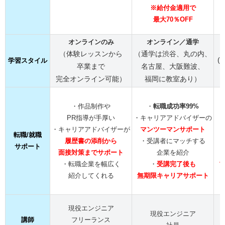
※給付金適用で
最大70％OFF
オンラインのみ
オンライン／
通学
（体験レッスンから
（通学は渋谷、丸の内、
(
学習スタイル
卒業まで
名古屋、大阪難波、
完全オンライン可能）
福岡に教室あり）
・作品制作や
・
転職成功率99%
PR指導が手厚い
・キャリアアドバイザーの
・キャリアアドバイザーが
マンツーマンサポート
転職/就職
履歴書の添削から
・受講者にマッチする
サポート
面接対策までサポート
企業を紹介
・転職企業を幅広く
・
受講完了後も
紹介してくれる
無期限キャリア
サポート
現役エンジニア
現役エンジニア
講師
フリーランス