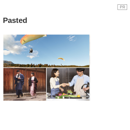
PR
Pasted