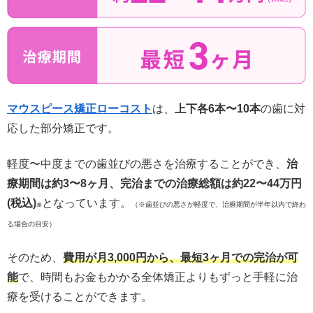
マウスピース矯正ローコスト
は、
上下各6本〜10本
の歯に対
応した部分矯正です。
軽度〜中度までの歯並びの悪さを治療することができ、
治
療期間は約3〜8ヶ月、完治までの治療総額は約22〜44万円
(税込)
となっています。
（※歯並びの悪さが軽度で、
治療期間が半年以内で終わ
※
る場合の目安）
そのため、
費用が月3,000円から、最短3ヶ月での完治が可
能
で、時間もお金もかかる全体矯正よりもずっと手軽に治
療を受けることができます。