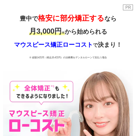
PR
格安に部分矯正する
豊中で
なら
月3,000円
から始められる
※
マウスピース矯正ローコスト
決まり！
で
※ 総額14万円（税込15.4万円）
の治療費をデンタルローンで支払う場合