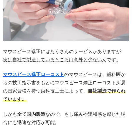
マウスピース矯正にはたくさんのサービスがありますが、
実は自社で製造しているところは意外と少ない
んです。
マウスピース矯正ローコスト
のマウスピースは、歯科医か
らの技工指示書をもとにマウスピース矯正ローコスト所属
の
国家資格を持つ歯科技工士
によって、
自社製造
で作られ
ています。
しかも
全て国内製造
なので、もし痛みや違和感を感じた場
合にも迅速な対応が可能。