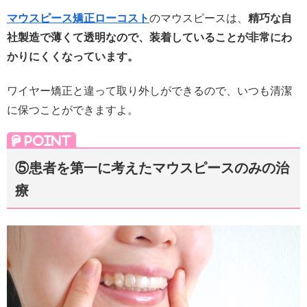
マウスピース矯正ローコスト
のマウスピースは、
精巧な自
社製造で
薄くて透明
なので、装着していることが非常にわ
かり
にくくなっています
。
ワイヤー矯正と違って
取り外し
ができるので、
いつも清潔
に保つことができますよ。
⑤患者を第一に考えたマウスピースのみの治
療