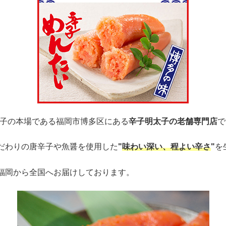
子の本場である福岡市博多区にある
辛子明太子の老舗専門店
で
だわりの唐辛子や魚醤を使用した
"
味わい深い、程よい辛さ
"
を
福岡から全国へお届けしております。