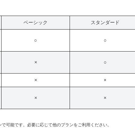
ベーシック
スタンダード
○
○
×
○
×
×
×
×
ンで可能です。必要に応じて他のプランをご利用ください。