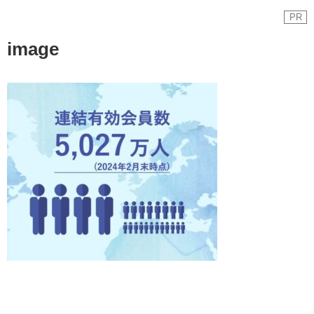
PR
image