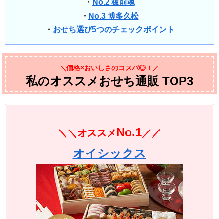
・
No.2 板前魂
・
No.3 博多久松
・
おせち選び5つのチェックポイント
＼価格×おいしさのコスパ◎！／
私のオススメおせち通販 TOP3
No.1
＼＼オススメ
／／
オイシックス