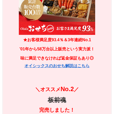
★お客様満足度93.4％＆3年連続No.1
’01年から58万台以上販売という実力派！
味に満足できなければ返金保証もあり◎
オイシックスのおせち解説はこちら
No.2
＼オススメ
／
板前魂
完売しました！