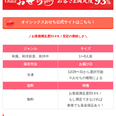
オイシックスおせち公式サイトはこちら！
／お客様満足度93.4％！安定の美味しさ＼
ジャンル
サイズ
和風、和洋折衷、和洋中
1〜8人前
保存方法
お届け日
12/28〜31から選択可能
冷凍
※おせちの種類による
送料
特徴
お客様満足度93.4％！
無料
もし満足できなければ
食後でも返金保証あり！