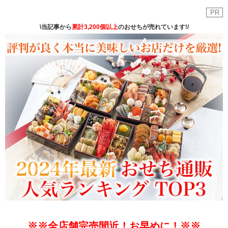
PR
\当記事から
累計3,200個以上
のおせちが売れています!/
※※
全店舗完売間近！お早めに！※※