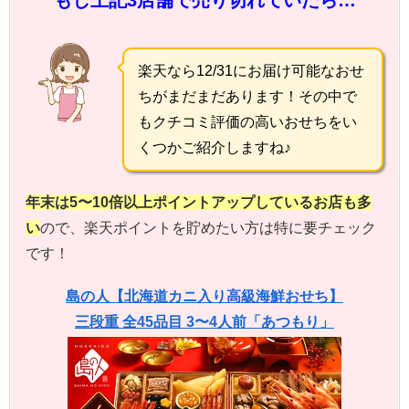
楽天なら12/31にお届け可能なおせ
ちがまだまだあります！その中で
もクチコミ評価の高いおせちをい
くつかご紹介しますね♪
年末は5〜10倍以上ポイントアップしているお店も多
い
ので、楽天ポイントを貯めたい方は特に要チェック
です！
島の人【北海道カニ入り高級海鮮おせち】
三段重 全45品目 3〜4人前「あつもり」