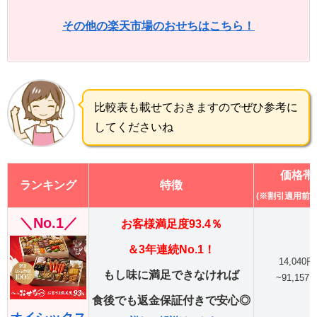
その他の楽天市場のおせちはこちら！
比較表も載せておきますのでぜひ参考に
してくださいね
価格帯
ランキング
特徴
(※割引適用前の
＼No.1／
お客様満足度93.4％
＆3年連続No.1！
14,040円
もし味に満足できなければ
~91,157
食後でも返金保証付きで安心◎