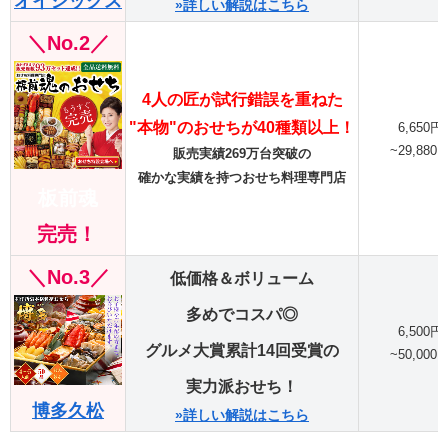
オイシックス
»詳しい解説はこちら
＼No.2／
4人の匠が試行錯誤を重ねた
"本物"のおせちが40種類以上！
6,650円
~29,880
販売実績269万台突破の
確かな実績を持つおせち料理専門店
板前魂
完売！
＼No.3／
低価格＆ボリューム
多めでコスパ◎
6,500円
グルメ大賞累計14回受賞の
~50,000
実力派おせち！
博多久松
»詳しい解説はこちら