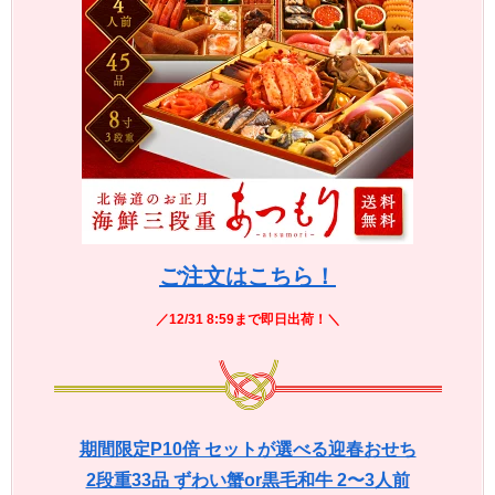
ご注文はこちら！
／12/31 8:59まで即日出荷！＼
期間限定P10倍 セットが選べる迎春おせち
2段重33品 ずわい蟹or黒毛和牛 2〜3人前