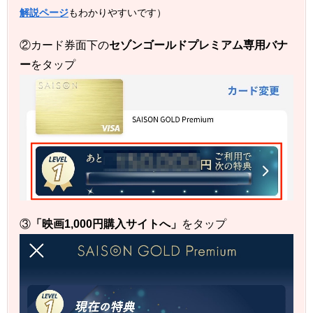
解説ページ
もわかりやすいです）
②カード券面下の
セゾンゴールドプレミアム専用バナ
ー
をタップ
③
「映画1,000円購入サイトへ」
をタップ