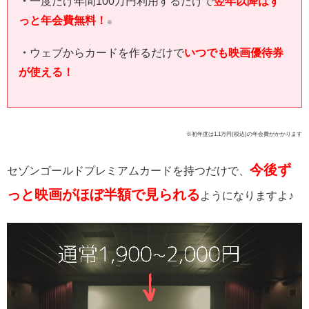
・
一度だけ年間100万円利用するだけで
翌年以降はず
っと年会費無料！
※
・
ウェブからカードを作るだけで
いつでも映画優待券
が使える！
※初年度は1.1万円(税込)の年会費がかかります
今後ず
セゾンゴールドプレミアムカードを持つだけで、
っと映画がほぼ半額で見られる
ようになりますよ♪