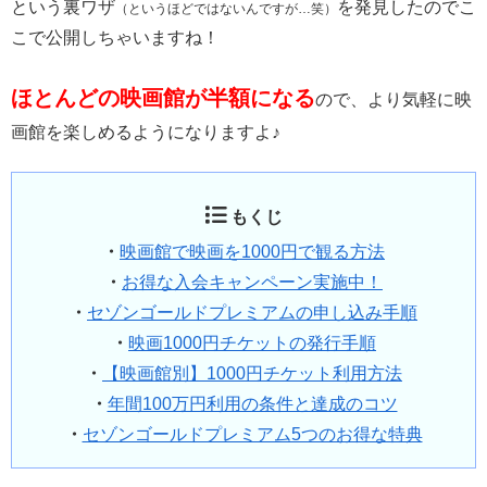
という裏ワザ
を発見したのでこ
（というほどではないんですが…笑）
こで公開しちゃいますね！
ほとんどの映画館が半額になる
ので、より気軽に映
画館を楽しめるようになりますよ♪
もくじ
・
映画館で映画を1000円で観る方法
・
お得な入会キャンペーン実施中！
・
セゾンゴールドプレミアムの申し込み手順
・
映画1000円チケットの発行手順
・
【映画館別】1000円チケット利用方法
・
年間100万円利用の条件と達成のコツ
・
セゾンゴールドプレミアム5つのお得な特典