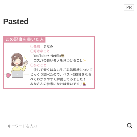
PR
Pasted