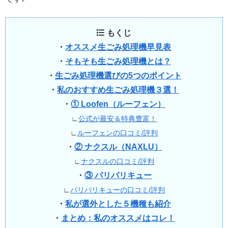
もくじ
・
オススメ生ごみ処理機早見表
・
そもそも生ごみ処理機とは？
・
生ごみ処理機選びの5つのポイント
・
私のおすすめ生ごみ処理機３選！
・
① Loofen（ルーフェン）
∟
公式が最安＆特典豊富！
∟
ルーフェンの口コミ/評判
・
② ナクスル（NAXLU）
∟
ナクスルの口コミ/評判
・
③ パリパリキュー
∟
パリパリキューの口コミ/評判
・
私が選外とした５機種も紹介
・
まとめ：私のオススメはコレ！