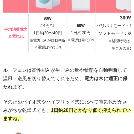
300W
90W
2.4円/1h
60W
パリパリモード：約2
平均消費電力
1日約20円
1日約20〜40円
ソフトモード：約1
＆電気代
※電源は常にON
※電力はAIが自動判断
※処理時間はモ
※電源は常にON
生ごみの量に
ルーフェンは高性能AIが生ごみの量や状態を自動判断して
温風・送風を切り替えてくれるため、
電力は常に適正に保
たれます。
そのためバイオ式やハイブリッド式に比べて電気代がかさ
みがちな乾燥式でも、
1日約20円とかなり低く抑えられてい
ますね。