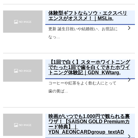
体験型ギフトならソウ・エクスペリ
エンスがオススメ！｜MSLis.
更新 誕生日祝いや結婚祝い、お世話に
なっ...
【1回で白く】スターホワイトニング
でたった1回で歯を白くできたホワイ
トニング体験記｜GDN_KWtarg.
コーヒーや紅茶をよく飲む人にとって
歯の黄ば...
映画がいつでも1,000円で観られる裏
ワザ！【SAISON GOLD Premiumカ
ード特典】｜
YDN_AEONCARDgroup_textAD