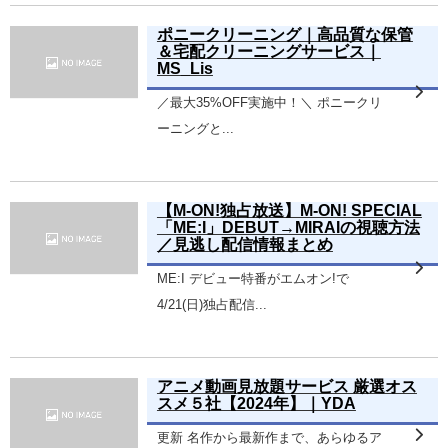
ポニークリーニング｜高品質な保管
＆宅配クリーニングサービス｜
MS_Lis
／最大35%OFF実施中！＼ ポニークリ
ーニングと...
【M-ON!独占放送】M-ON! SPECIAL
「ME:I」DEBUT→MIRAIの視聴方法
／見逃し配信情報まとめ
ME:I デビュー特番がエムオン!で
4/21(日)独占配信...
アニメ動画見放題サービス 厳選オス
スメ５社【2024年】｜YDA
更新 名作から最新作まで、あらゆるア