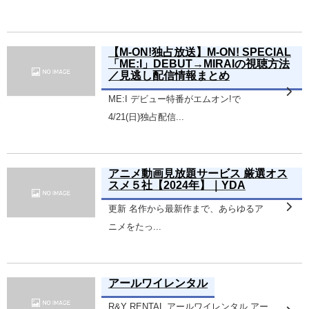
【M-ON!独占放送】M-ON! SPECIAL
「ME:I」DEBUT→MIRAIの視聴方法
／見逃し配信情報まとめ
ME:I デビュー特番がエムオン!で
4/21(日)独占配信...
アニメ動画見放題サービス 厳選オス
スメ５社【2024年】｜YDA
更新 名作から最新作まで、あらゆるア
ニメをたっ...
アールワイレンタル
R&Y RENTAL アールワイレンタル アー