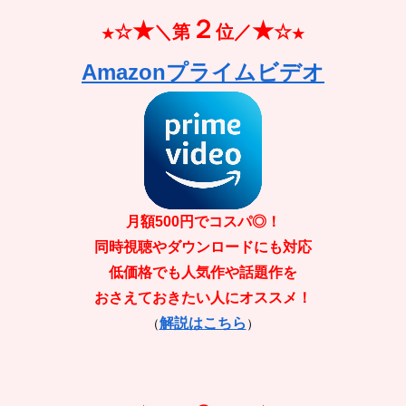
２
★
★
☆
＼第
位／
☆
★
★
Amazonプライムビデオ
月額500円でコスパ◎！
同時視聴やダウンロードにも対応
低価格でも人気作や話題作を
おさえておきたい人にオススメ！
解説はこちら
（
）