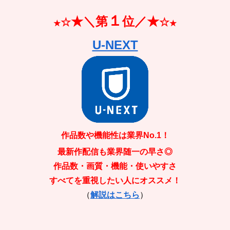
１
★
＼第
位／
★
☆
☆
★
★
U-NEXT
作品数や機能性は業界No.1！
最新作配信も
業界随一の早さ◎
作品数・画質・機能・使いやすさ
すべてを重視したい人にオススメ！
（
解説はこちら
）