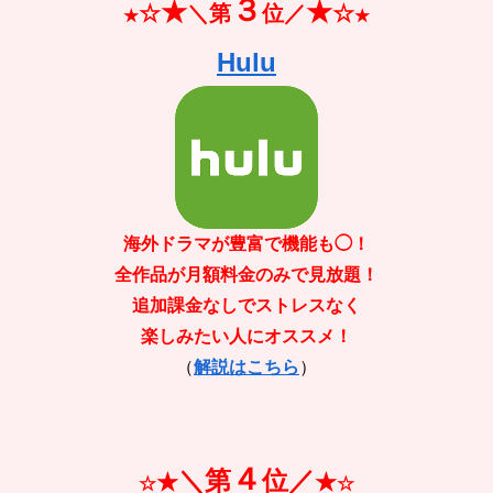
３
★
★
☆
＼第
位／
☆
★
★
Hulu
海外ドラマが豊富で機能も◯！
全作品が月額料金のみで見放題！
追加課金なしでストレスなく
楽しみたい人にオススメ！
（
解説はこちら
）
４
＼第
位／
★
★
☆
☆