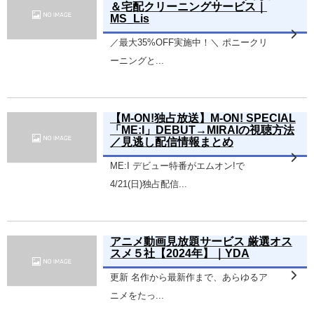
＆宅配クリーニングサービス｜
MS_Lis
／最大35%OFF実施中！＼ ポニークリ
ーニングと...
【M-ON!独占放送】M-ON! SPECIAL
「ME:I」DEBUT→MIRAIの視聴方法
／見逃し配信情報まとめ
ME:I デビュー特番がエムオン!で
4/21(日)独占配信...
アニメ動画見放題サービス 厳選オス
スメ５社【2024年】｜YDA
更新 名作から最新作まで、あらゆるア
ニメをたっ...