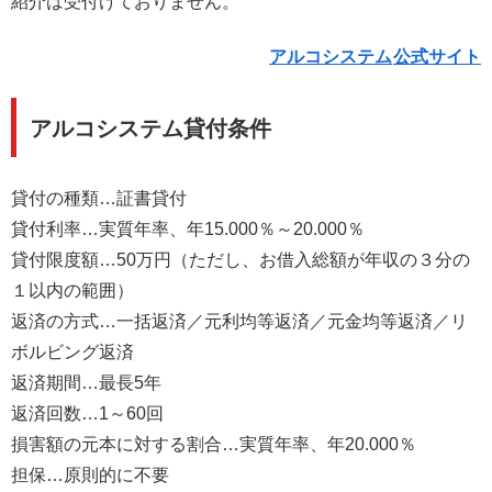
紹介は受付けておりません。
アルコシステム
公式サイト
アルコシステム貸付条件
貸付の種類…証書貸付
貸付利率…実質年率、年15.000％～20.000％
貸付限度額…50万円（ただし、お借入総額が年収の３分の
１以内の範囲）
返済の方式…一括返済／元利均等返済／元金均等返済／リ
ボルビング返済
返済期間…最長5年
返済回数…1～60回
損害額の元本に対する割合…実質年率、年20.000％
担保…原則的に不要