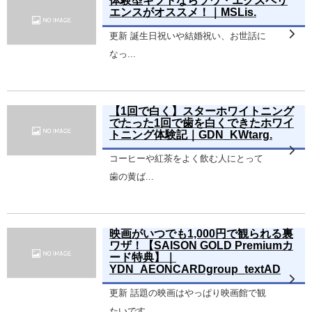
体験型ギフトならソウ・エクスペリ
エンスがオススメ！｜MSLis.
更新 誕生日祝いや結婚祝い、お世話に
なっ...
【1回で白く】スターホワイトニング
でたった1回で歯を白くできたホワイ
トニング体験記｜GDN_KWtarg.
コーヒーや紅茶をよく飲む人にとって
歯の黄ば...
映画がいつでも1,000円で観られる裏
ワザ！【SAISON GOLD Premiumカ
ード特典】｜
YDN_AEONCARDgroup_textAD
更新 話題の映画はやっぱり映画館で観
たいです...